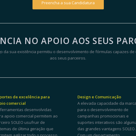
Preencha a sua Candidatura
NCIA NO APOIO AOS SEUS PAR
ngo da sua existência permitiu o desenvolvimento de fórmulas capazes 
aos seus parceiros.
portes de excelência para
Design e Comunicação
oio comercial
A elevada capacidade da marc
 ferramentas desenvolvidas
para o desenvolvimento de
ra apoio comercial permitem ao
campanhas promocionais e
rceiro SOLEO usufruir de
suportes interativos são algum
stemas de última geração que
das grandes vantagens SOLEO.
rmitem agilizar todo o processo
Com um departamento