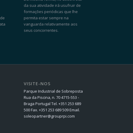
da sua atividade irá usufruir de
formações periódicas que lhe
 de
permita estar sempre na
ata
vanguarda relativamente aos
seus concorrentes.
VISITE-NOS
Parque Industrial de Sobreposta
Rua da Piscina, n. 70 4715-553 -
Braga Portugal Tel. +351 253 689
500 Fax. +351 253 689 509 Email.
soleopartner@grouprpi.com