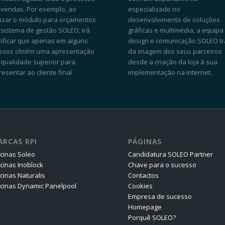
 vendas. Por exemplo, ao
especializado no
ilizar o módulo para orçamentos
desenvolvimento de soluções
 sistema de gestão SOLEO, irá
gráficas e multimédia, a equipa
rificar que apenas em alguns
design e comunicação SOLEO tr
ssos obtém uma apresentação
da imagem dos seus parceiros
 qualidade superior para
desde a criação da loja à sua
esentar ao cliente final.
implementação na internet.
ARCAS RPI
PÁGINAS
scinas Soleo
Candidatura SOLEO Partner
scinas Inoblock
Chave para o sucesso
cinas Naturalis
Contactos
scinas Dynamic Panelpool
Cookies
Empresa de sucesso
Homepage
Porquê SOLEO?