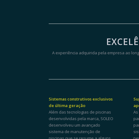
EXCELÊ
A experiência adquirida pela empresa ao lo
Sistemas construtivos exclusivos
Su
de última geração
ap
Além das tecnologias de piscinas
As
desenvolvidas pela marca, SOLEO
pa
desenvolveu um avançado
pa
sistema de manutenção de
si
piscinas que se resume a alguns
pe