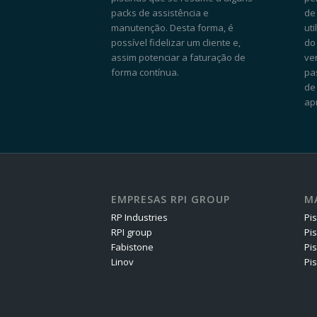
packs de assistência e
de
manutenção. Desta forma, é
ut
possível fidelizar um cliente e,
do
assim potenciar a faturação de
ve
forma contínua.
pa
de
apr
EMPRESAS RPI GROUP
M
RP Industries
Pi
RPI group
Pi
Fabistone
Pis
Linov
Pi